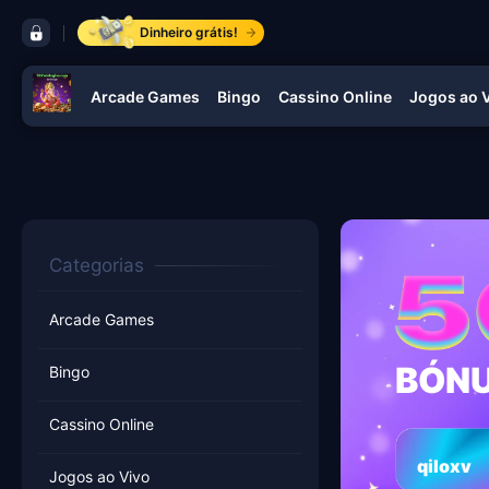
barra de controles 567win login
Dinheiro grátis!
Arcade Games
Bingo
Cassino Online
Jogos ao 
navegação 567win login
Categorias
Arcade Games
BÓNU
Bingo
Cassino Online
qiloxv
Jogos ao Vivo