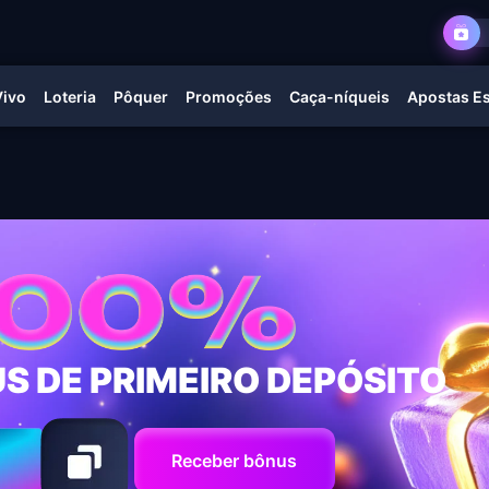
Vivo
Loteria
Pôquer
Promoções
Caça-níqueis
Apostas Es
S DE PRIMEIRO DEPÓSITO
Receber bônus