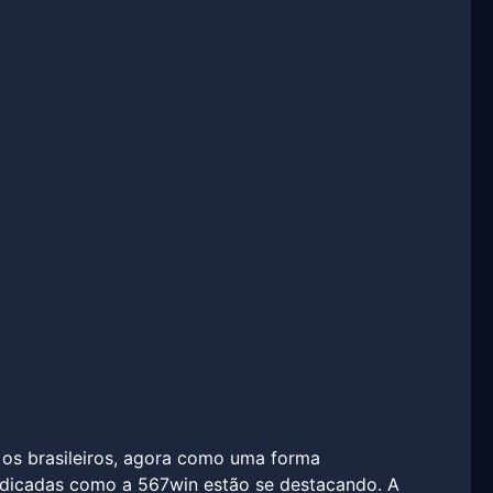
 os brasileiros, agora como uma forma
dedicadas como a 567win estão se destacando. A