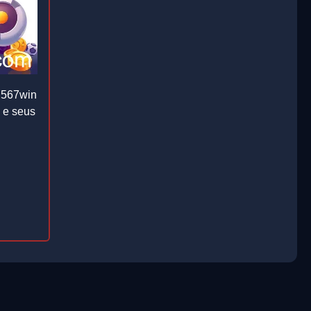
 567win
s e seus