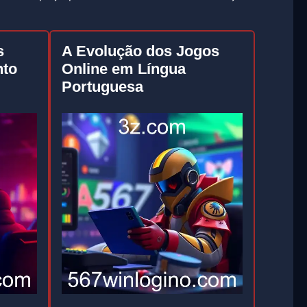
s
A Evolução dos Jogos
nto
Online em Língua
Portuguesa