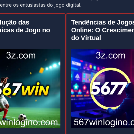
ntre os entusiastas do jogo digital.
lução das
Tendências de Jogo
icas de Jogo no
Online: O Crescime
do Virtual