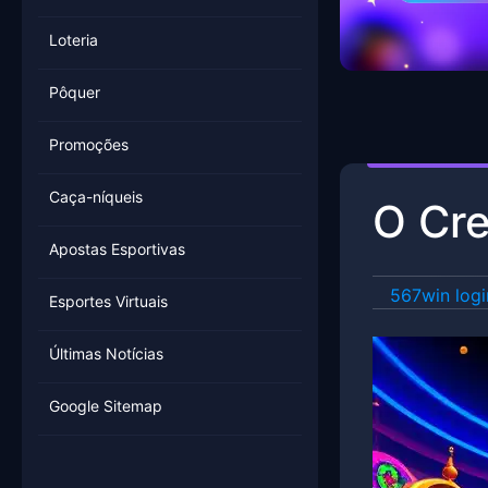
Loteria
Pôquer
Promoções
Caça-níqueis
O Cre
Apostas Esportivas
567win logi
Esportes Virtuais
Últimas Notícias
Google Sitemap