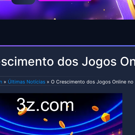
scimento dos Jogos Onl
n
»
Últimas Notícias
»
O Crescimento dos Jogos Online no 