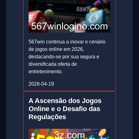
567win continua a inovar o cenário
de jogos online em 2026,
destacando-se por sua segura e
diversificada oferta de
entretenimento.
2026-04-19
A Ascensão dos Jogos
Online e o Desafio das
Regulações