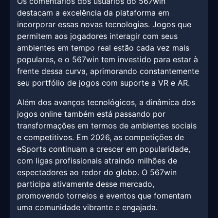
Os comentários dos usuários do 567win
destacam a excelência da plataforma em
incorporar essas novas tecnologias. Jogos que
permitem aos jogadores interagir com seus
ambientes em tempo real estão cada vez mais
populares, e o 567win tem investido para estar à
frente dessa curva, aprimorando constantemente
seu portfólio de jogos com suporte a VR e AR.
Além dos avanços tecnológicos, a dinâmica dos
jogos online também está passando por
transformações em termos de ambientes sociais
e competitivos. Em 2026, as competições de
eSports continuam a crescer em popularidade,
com ligas profissionais atraindo milhões de
espectadores ao redor do globo. O 567win
participa ativamente desse mercado,
promovendo torneios e eventos que fomentam
uma comunidade vibrante e engajada.