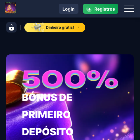
+
Login
Registros
navegação 567win login
barra de controles 567win login
Dinheiro grátis!
BÓNUS DE
PRIMEIRO
DEPÓSITO