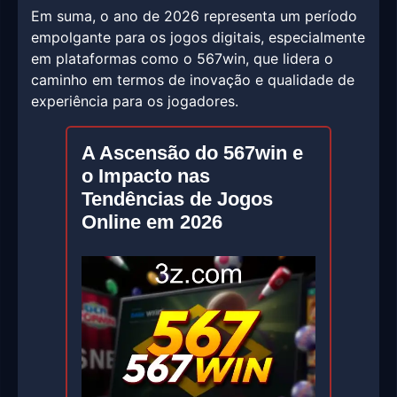
Em suma, o ano de 2026 representa um período
empolgante para os jogos digitais, especialmente
em plataformas como o 567win, que lidera o
caminho em termos de inovação e qualidade de
experiência para os jogadores.
A Ascensão do 567win e
o Impacto nas
Tendências de Jogos
Online em 2026