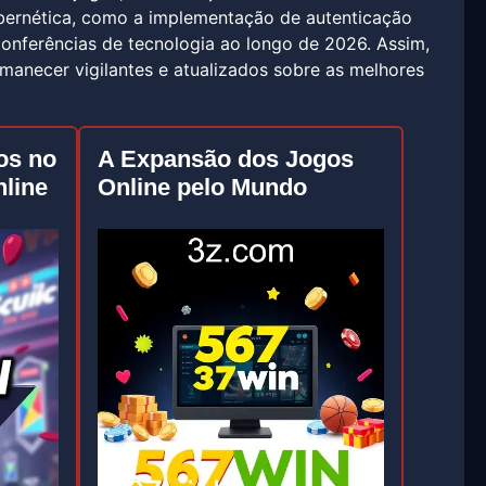
ibernética, como a implementação de autenticação
conferências de tecnologia ao longo de 2026. Assim,
necer vigilantes e atualizados sobre as melhores
os no
A Expansão dos Jogos
line
Online pelo Mundo