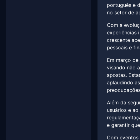
português e d
no setor de a
Com a evoluçã
experiências 
crescente ace
pessoais e fin
Em março de 2
visando não a
apostas. Est
aplaudindo as
preocupações 
Além da segur
usuários e ao
regulamentaçã
e garantir qu
Com eventos r