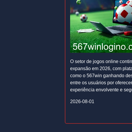
O setor de jogos online conti
expansão em 2026, com plat
como o 567win ganhando de
entre os usuários por oferece
experiência envolvente e seg
2026-08-01