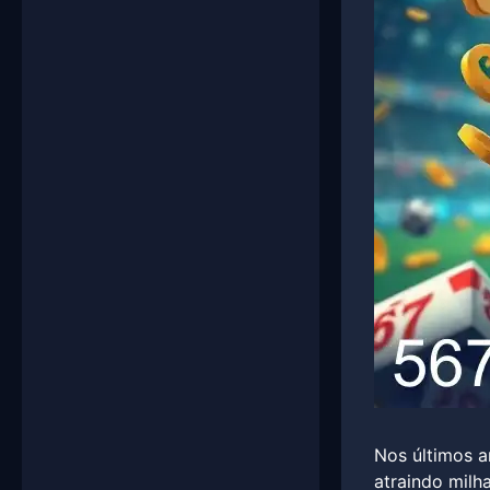
Nos últimos a
atraindo milh