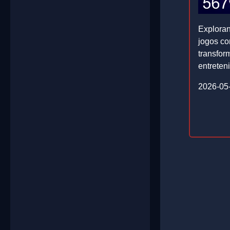
Explora
jogos c
transfor
entreten
2026-05