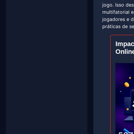
jogo. Isso de
multifatorial
jogadores e d
práticas de se
Impac
Onlin