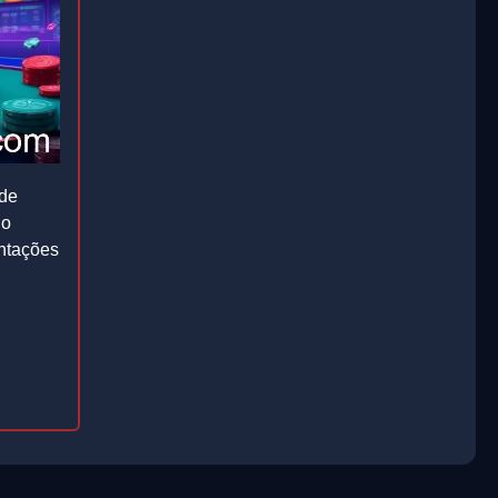
 de
 o
ntações