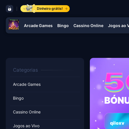
barra de controles 567win login
Dinheiro grátis!
Arcade Games
Bingo
Cassino Online
Jogos ao 
navegação 567win login
Categorias
Arcade Games
BÓNU
Bingo
Cassino Online
qiloxv
Jogos ao Vivo