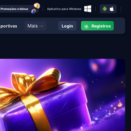
Promoções e bônus
Aplicativo para Windows
···
Mais
+
portivas
Login
Registros