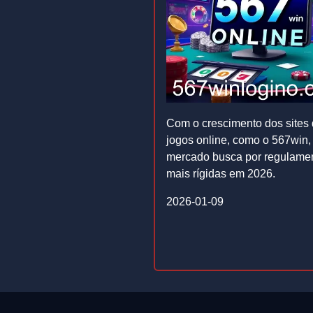
Com o crescimento dos sites
jogos online, como o 567win,
mercado busca por regulame
mais rígidas em 2026.
2026-01-09