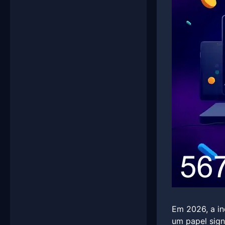
Em 2026, a in
um papel sign