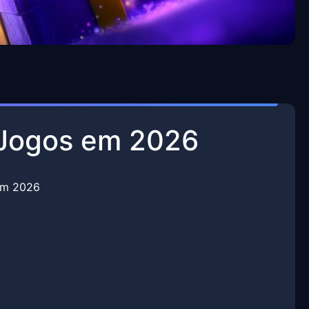
 Jogos em 2026
em 2026