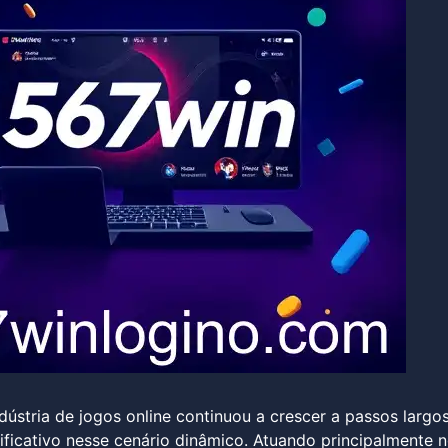
dústria de jogos online continuou a crescer a passos lar
ificativo nesse cenário dinâmico. Atuando principalmente 