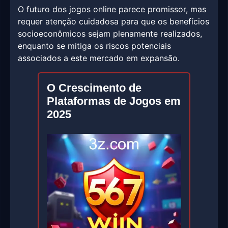
O futuro dos jogos online parece promissor, mas
requer atenção cuidadosa para que os benefícios
socioeconômicos sejam plenamente realizados,
enquanto se mitiga os riscos potenciais
associados a este mercado em expansão.
O Crescimento de
Plataformas de Jogos em
2025