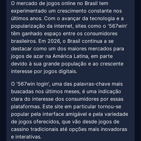
O mercado de jogos online no Brasil tem
experimentado um crescimento constante nos
últimos anos. Com o avançar da tecnologia e a
popularização da internet, sites como o '567win'
têm ganhado espaço entre os consumidores
brasileiros. Em 2026, o Brasil continua a se
destacar como um dos maiores mercados para
jogos de azar na América Latina, em parte
devido à sua grande população e ao crescente
interesse por jogos digitais.
O '567win login', uma das palavras-chave mais
buscadas nos últimos meses, é uma indicação
clara do interesse dos consumidores por essas
plataformas. Este site em particular tornou-se
popular pela interface amigável e pela variedade
de jogos oferecidos, que vão desde jogos de
cassino tradicionais até opções mais inovadoras
e interativas.