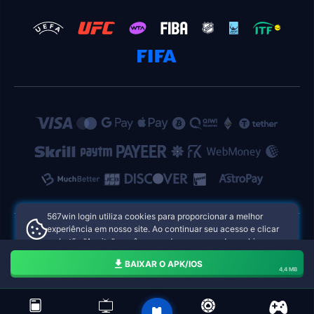
567win login utiliza cookies para proporcionar a melhor
experiência em nosso site. Ao continuar seu acesso e clicar
no botão "Aceito", você concorda com o uso de cookies.
567win login cassino online Brasil
Aceito
BAIXAR O APK/IOS
4,4 MB