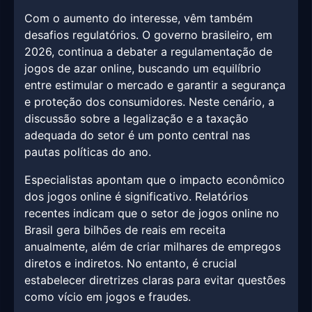
Com o aumento do interesse, vêm também
desafios regulatórios. O governo brasileiro, em
2026, continua a debater a regulamentação de
jogos de azar online, buscando um equilíbrio
entre estimular o mercado e garantir a segurança
e proteção dos consumidores. Neste cenário, a
discussão sobre a legalização e a taxação
adequada do setor é um ponto central nas
pautas políticas do ano.
Especialistas apontam que o impacto econômico
dos jogos online é significativo. Relatórios
recentes indicam que o setor de jogos online no
Brasil gera bilhões de reais em receita
anualmente, além de criar milhares de empregos
diretos e indiretos. No entanto, é crucial
estabelecer diretrizes claras para evitar questões
como vício em jogos e fraudes.