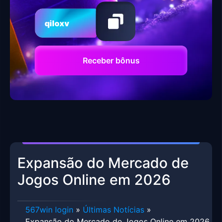
qiloxv
Receber bônus
Expansão do Mercado de
Jogos Online em 2026
567win login
»
Últimas Notícias
»
Expansão do Mercado de Jogos Online em 2026