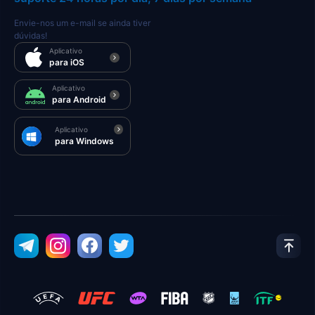
Envie-nos um e-mail se ainda tiver
dúvidas!
Aplicativo
para iOS
Aplicativo
para Android
Aplicativo
para Windows