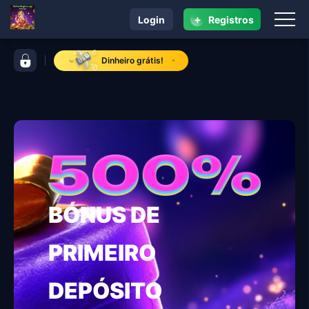
+
Login
Registros
navegação 567win login
barra de controles 567win login
Dinheiro grátis!
BÓNUS DE
PRIMEIRO
DEPÓSITO