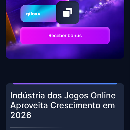
qiloxv
Receber bônus
Indústria dos Jogos Online
Aproveita Crescimento em
2026