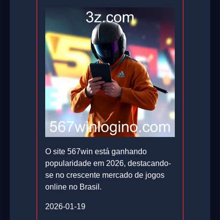
O site 567win está ganhando
popularidade em 2026, destacando-
se no crescente mercado de jogos
online no Brasil.
2026-01-19