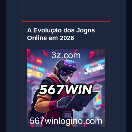
A Evolução dos Jogos
Online em 2026