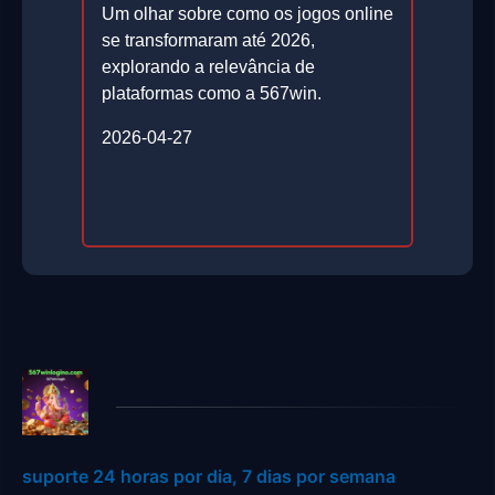
Um olhar sobre como os jogos online
se transformaram até 2026,
explorando a relevância de
plataformas como a 567win.
2026-04-27
suporte 24 horas por dia, 7 dias por semana