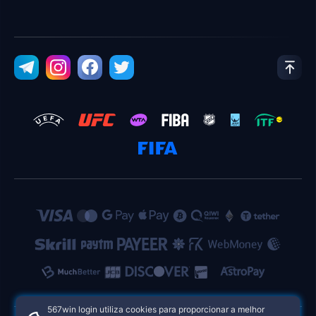
567win login utiliza cookies para proporcionar a melhor