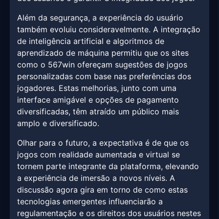
Além da segurança, a experiência do usuário
também evoluiu consideravelmente. A integração
de inteligência artificial e algoritmos de
aprendizado de máquina permitiu que os sites
como o 567win ofereçam sugestões de jogos
personalizadas com base nas preferências dos
jogadores. Estas melhorias, junto com uma
interface amigável e opções de pagamento
diversificadas, têm atraído um público mais
amplo e diversificado.
Olhar para o futuro, a expectativa é de que os
jogos com realidade aumentada e virtual se
tornem parte integrante da plataforma, elevando
a experiência de imersão a novos níveis. A
discussão agora gira em torno de como estas
tecnologias emergentes influenciarão a
regulamentação e os direitos dos usuários nestes