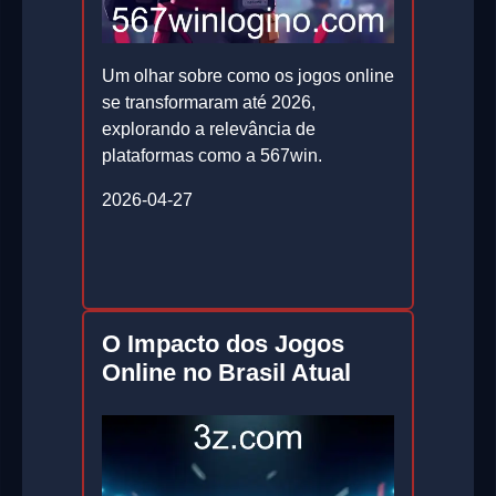
Um olhar sobre como os jogos online
se transformaram até 2026,
explorando a relevância de
plataformas como a 567win.
2026-04-27
O Impacto dos Jogos
Online no Brasil Atual