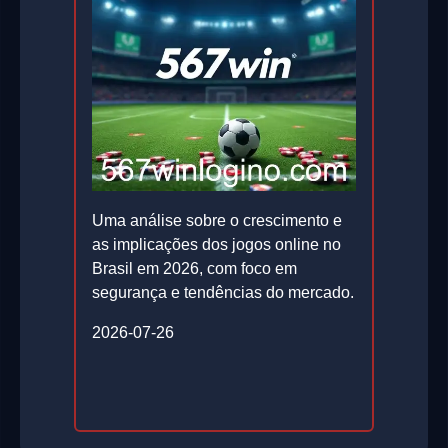
Uma análise sobre o crescimento e
as implicações dos jogos online no
Brasil em 2026, com foco em
segurança e tendências do mercado.
2026-07-26