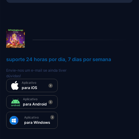
suporte 24 horas por dia, 7 dias por semana
Envie-nos um e-mail se ainda tiver
dúvidas!
Aplicativo
para iOS
Aplicativo
para Android
Aplicativo
para Windows