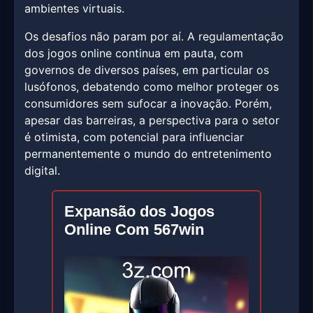
ambientes virtuais.
Os desafios não param por aí. A regulamentação
dos jogos online continua em pauta, com
governos de diversos países, em particular os
lusófonos, debatendo como melhor proteger os
consumidores sem sufocar a inovação. Porém,
apesar das barreiras, a perspectiva para o setor
é otimista, com potencial para influenciar
permanentemente o mundo do entretenimento
digital.
Expansão dos Jogos
Online Com 567win